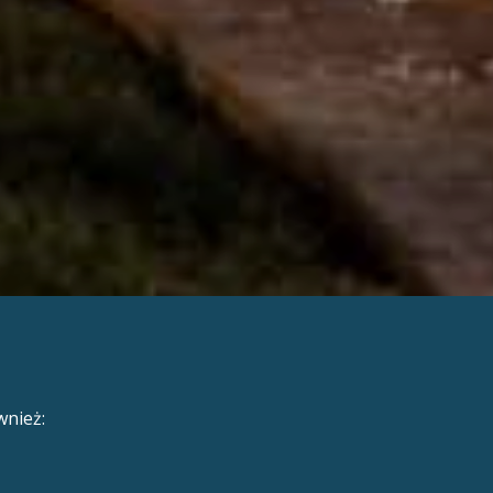
nież: