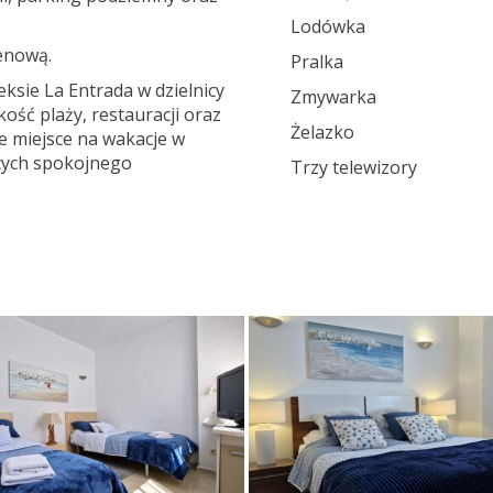
Lodówka
enową.
Pralka
ksie La Entrada w dzielnicy
Zmywarka
ość plaży, restauracji oraz
Żelazko
ne miejsce na wakacje w
ących spokojnego
Trzy telewizory