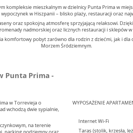
ym kompleksie mieszkalnym w dzielnicy Punta Prima w miejs
 wypoczynek w Hiszpanii – blisko plaży, restauracji oraz najw
seny oraz spokojną atmosferę sprzyjającą relaksowi. Dzięki 
romenady nadmorskiej oraz licznych restauracji i sklepów w
a komfortowy pobyt zarówno dla rodzin z dziećmi, jak i d
Morzem Śródziemnym.
 Punta Prima -
ima w Torrevieja o
WYPOSAŻENIE APARTAME
ad wchodzą dwie sypialnie,
Internet Wi-Fi
czynkowym, na terenie
Taras (stolik, krzesła, le
i, parking podziemny oraz