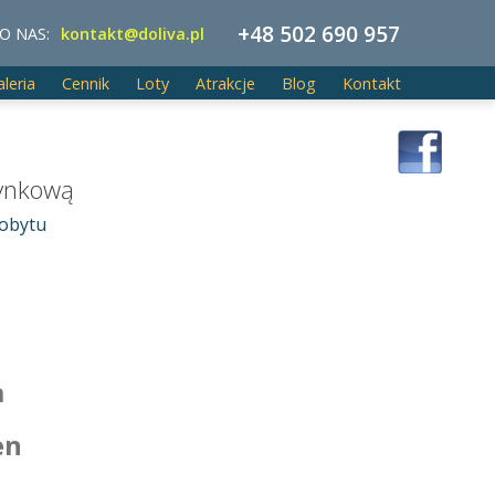
+48 502 690 957
O NAS:
kontakt@doliva.pl
aleria
Cennik
Loty
Atrakcje
Blog
Kontakt
zynkową
pobytu
a
en