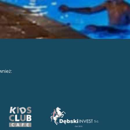
nież: