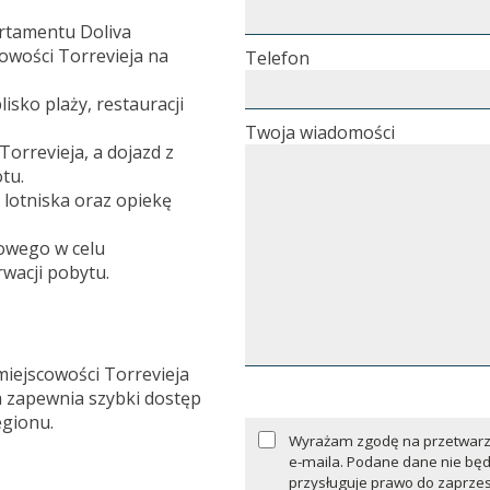
rtamentu Doliva
cowości Torrevieja na
Telefon
isko plaży, restauracji
Twoja wiadomości
Torrevieja, a dojazd z
tu.
lotniska oraz opiekę
owego w celu
wacji pobytu.
miejscowości Torrevieja
a zapewnia szybki dostęp
egionu.
Wyrażam zgodę na przetwarz
e-maila. Podane dane nie bę
przysługuje prawo do zaprzes