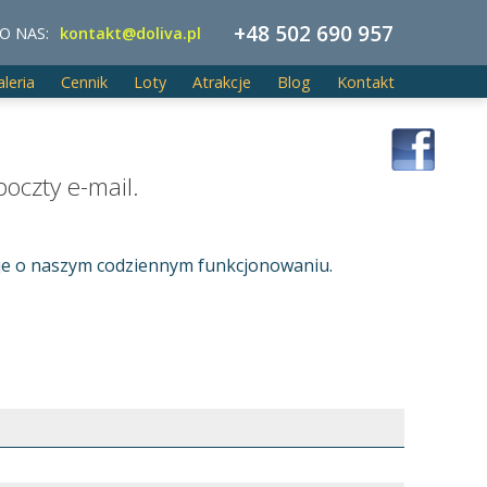
+48 502 690 957
O NAS:
kontakt@doliva.pl
aleria
Cennik
Loty
Atrakcje
Blog
Kontakt
oczty e-mail.
cje o naszym codziennym funkcjonowaniu.