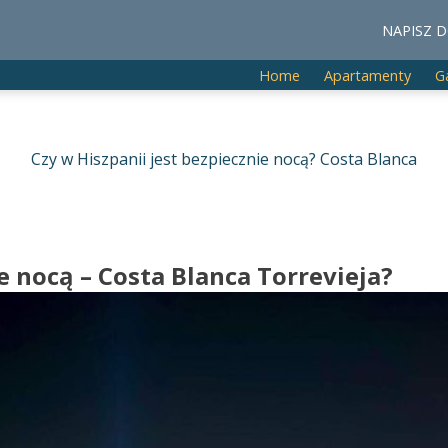
NAPISZ D
Home
Apartamenty
G
Czy w Hiszpanii jest bezpiecznie nocą? Costa Blanca
e nocą – Costa Blanca Torrevieja?