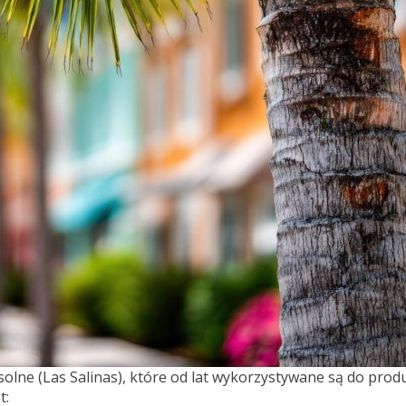
solne (Las Salinas), które od lat wykorzystywane są do produk
t: