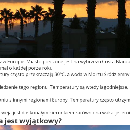
ów w Europie. Miasto położone jest na wybrzeżu Costa Blanca
emal o każdej porze roku.
eratury często przekraczają 30°C, a woda w Morzu Śródziem
iedzenie tego regionu. Temperatury są wtedy łagodniejsze, a
niu z innymi regionami Europy. Temperatury często utrzymuj
vieja jest doskonałym kierunkiem zarówno na wakacje letni
a jest wyjątkowy?