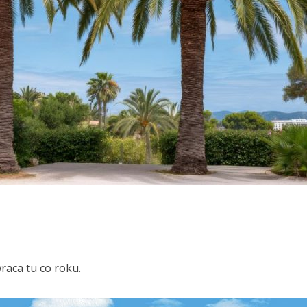
raca tu co roku.
u