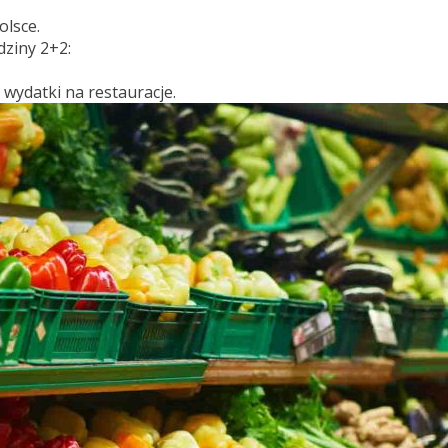
olsce.
ziny 2+2:
wydatki na restauracje.