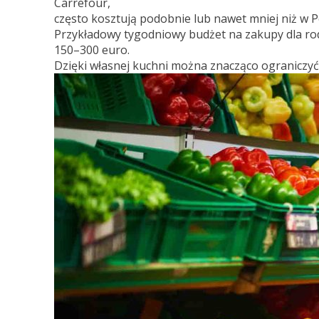
Carrefour,
często kosztują podobnie lub nawet mniej niż w P
Przykładowy tygodniowy budżet na zakupy dla rod
150–300 euro.
Dzięki własnej kuchni można znacząco ograniczyć 