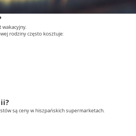
?
 wakacyjny.
ej rodziny często kosztuje:
ii?
rystów są ceny w hiszpańskich supermarketach.