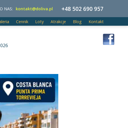
+48 502 690 957
O NAS:
kontakt@doliva.pl
aleria
Cennik
Loty
Atrakcje
Blog
Kontakt
2026