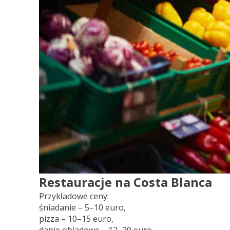
Restauracje na Costa Blanca
Przykładowe ceny:
śniadanie – 5–10 euro,
pizza – 10–15 euro,
danie obiadowe – 12–20 euro,