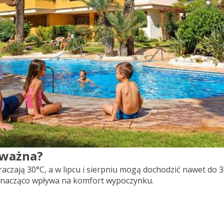
 ważna?
aczają 30°C, a w lipcu i sierpniu mogą dochodzić nawet do 
znacząco wpływa na komfort wypoczynku.