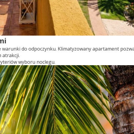
mi
ie warunki do odpoczynku. Klimatyzowany apartament pozw
atrakcji.
kryteriów wyboru noclegu.